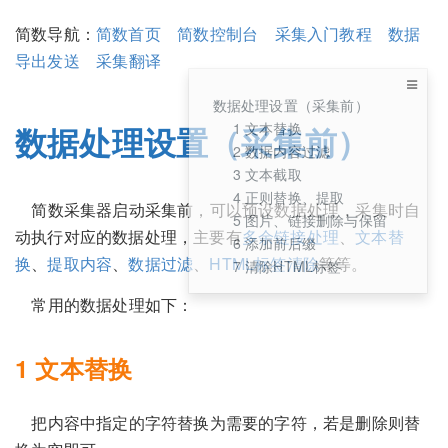
简数导航：
简数首页
简数控制台
采集入门教程
数据
导出发送
采集翻译
数据处理设置（采集前）
1 文本替换
数据处理设置（采集前）
2 数据内容过滤
3 文本截取
4 正则替换、提取
简数采集器启动采集前，可以预设数据处理，采集时自
5 图片、链接删除与保留
动执行对应的数据处理，主要有
多余链接处理
、
文本替
6 添加前后缀
换
、
提取内容
、
数据过滤
、
HTML标签清除
等等。
7 清除HTML标签
常用的数据处理如下：
1 文本替换
把内容中指定的字符替换为需要的字符，若是删除则替