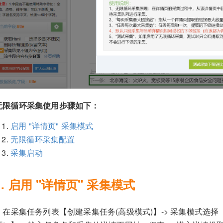
无限循环采集使用步骤如下：
启用 "详情页" 采集模式
无限循环采集配置
采集启动
1. 启用 "详情页" 采集模式
在采集任务列表【创建采集任务(高级模式)】-> 采集模式选