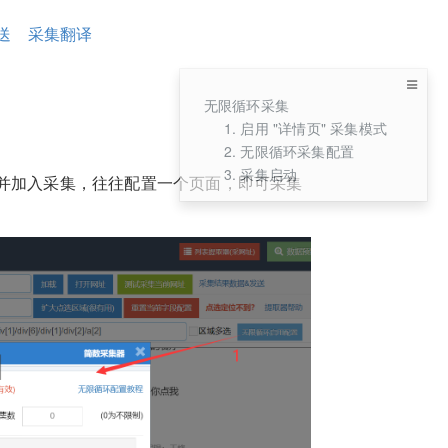
送
采集翻译
无限循环采集
1. 启用 "详情页" 采集模式
2. 无限循环采集配置
3. 采集启动
并加入采集，往往配置一个页面，即可采集