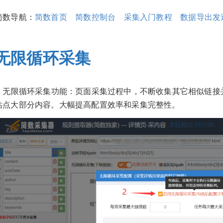
简数导航：
简数首页
简数控制台
采集入门教程
数据导出发
无限循环采集
无限循环采集功能：页面采集过程中，不断收集其它相似链接
站点大部分内容。大幅提高配置效率和采集完整性。