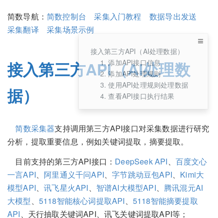
简数导航：
简数控制台
采集入门教程
数据导出发送
采集翻译
采集场景示例
接入第三方API（AI处理数据）
1. 添加API接口信息
接入第三方API（AI处理数
2. 添加API处理规则
3. 使用API处理规则处理数据
据）
4. 查看API接口执行结果
简数采集器
支持调用第三方API接口对采集数据进行研究
分析，提取重要信息，例如关键词提取，摘要提取。
目前支持的第三方API接口：
DeepSeek API
、
百度文心
一言API
、
阿里通义千问API
、
字节跳动豆包API
、
Kimi大
模型API
、
讯飞星火API
、
智谱AI大模型API
、
腾讯混元AI
大模型
、
5118智能核心词提取API
、
5118智能摘要提取
API
、天行抽取关键词API、讯飞关键词提取API等；