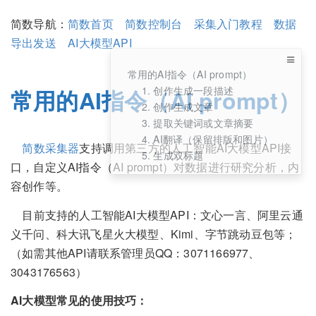
简数导航：
简数首页
简数控制台
采集入门教程
数据
导出发送
AI大模型API
常用的AI指令（AI prompt）
1. 创作生成一段描述
常用的AI指令（AI prompt）
2. 创作生成文章
3. 提取关键词或文章摘要
4. AI翻译（保留排版和图片）
简数采集器
支持调用第三方的人工智能AI大模型API接
5. 生成双标题
口，自定义AI指令（AI prompt）对数据进行研究分析，内
容创作等。
目前支持的人工智能AI大模型API：文心一言、阿里云通
义千问、科大讯飞星火大模型、Kimi、字节跳动豆包等；
（如需其他API请联系管理员QQ：3071166977、
3043176563）
AI大模型常见的使用技巧：