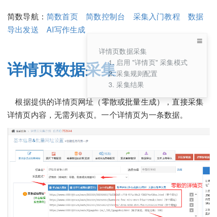
简数导航：
简数首页
简数控制台
采集入门教程
数据
导出发送
AI写作生成
详情页数据采集
1. 启用 "详情页" 采集模式
详情页数据采集
2. 采集规则配置
3. 采集结果
根据提供的详情页网址（零散或批量生成），直接采集
详情页内容，无需列表页。一个详情页为一条数据。