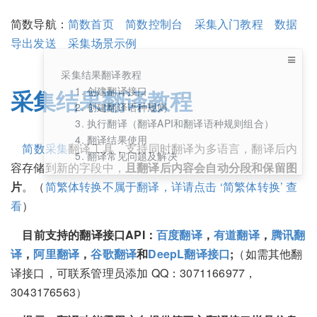
简数导航：
简数首页
简数控制台
采集入门教程
数据
导出发送
采集场景示例
采集结果翻译教程
1. 创建翻译接口
采集结果翻译教程
2. 创建翻译语种规则
3. 执行翻译（翻译API和翻译语种规则组合）
4. 翻译结果使用
简数采集
翻译工具，支持同时翻译为多语言，翻译后内
5. 翻译常见问题及解决
容存储到新的字段中，
且翻译后内容会自动分段和保留图
片
。（
简繁体转换不属于翻译，详请点击 ‘简繁体转换’ 查
看
）
目前支持的翻译接口API：
百度翻译
，
有道翻译
，
腾讯翻
译
，
阿里翻译
，
谷歌翻译
和
DeepL翻译接口
;
（如需其他翻
译接口，可联系管理员添加 QQ：3071166977，
3043176563）