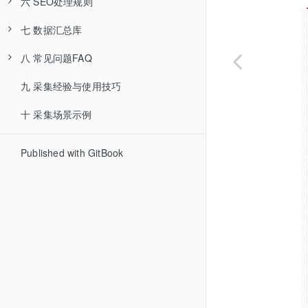
六 SEO处理规则
2.4 图片下载及云存储
3.3 发送到数据库
5.1 DeepSeek处理采集数据
2.1.3 采集网络配置
2.2.2 JS异步加载数据配置
2.3.1 图片&链接删除
七 数据汇总库
2.5 定时自动采集和发送
3.4 发送到自定义http接口
5.2 豆包处理采集数据
6.1 标题插入关键词
2.2.3 滚动加载页面采集
2.3.2 字符替换(支持正则)
2.4.1 云存储(阿里、腾讯、七牛云、又拍云)
八 常见问题FAQ
2.6 采集模式（各种网页类型）
3.5 定时发送
5.3 文心一言处理采集数据
6.2 自动内链
7.1 汇总库管理
2.2.4 点击加载更多翻页采集
2.3.3 常用截取&提取
2.4.2 图片暂存
2.5.1 定时自动采集+自动发送
九 采集经验与使用技巧
2.7 按关键词采集(泛采集)
3.6 收集发送后的摘要信息
5.4 Kimi处理采集数据
7.2 汇总库创建和使用
8.1 简数采集常见问题(汇总)
2.2.5 Json提取网址
2.3.4 内容填充&随机值&固定值
2.4.3 图片下载配置常见问题
2.5.2 定时发送
2.6.1 列表网址+详情页
6.3 正文插入段落(如图片、链接、摘要等)
十 采集场景示例
2.8 数据处理设置(采集前)
3.7 导入文件数据
5.5 AI处理已采集数据（更多）
6.4 正文插入动态段落
7.3 导入任务数据
8.2 图片下载配置常见问题
2.2.6 Sitemap提取网址
2.3.5 内容过滤排除(屏蔽词)
2.5.3 全自动化配置
2.6.2 列表项或表格
8.1.1 重新采集时，采集不到数据的解决方法
2.9 数据处理工具(采集后)
3.8 发送目标模板
5.6 AI生成创作视频教程
6.5 敏感词替换
7.4 上传导入Excel、Txt、CSV等
8.3 导出发送常见问题(汇总)
2.2.7 特殊网页提取网址
2.3.6 HTML标签过滤
2.5.4 自动采集发送最新数据
2.6.3 详情页采集
5.5.1 阿里通义处理采集数据
8.1.2 采集内容没有排版解决方法
Published with GitBook
5.7 采集翻译工具
6.6 SEO词库及段落库
7.5 导入并用AI生成文章
8.4 账号登录相关问题
2.3.7 更多字段数据处理配置
2.6.4 单网页一键采集
5.5.2 讯飞星火处理采集数据
8.1.3 采集内容有乱码解决方法
8.3.1 如何添加IP到白名单或安全组
5.8 简繁体转换
6.7 摘要内容库
2.3.8 内容分页(详情分页)
2.6.5 JSON数据采集
5.5.3 智谱处理采集数据
5.7.1 百度翻译API接口
8.1.4 采集内容为空时不采集设置方法
8.3.2 发送目标无对应字段选项解决方法
6.8 正文插入图片
2.3.9 下级页面(跳转子页面)
2.6.6 无限循环采集
5.5.4 腾讯混元处理采集数据
5.7.2 腾讯云翻译API接口
8.1.5 特殊翻页采集方法
8.3.3 发送到多分类(栏目)
2.6.7 Sitemap网站地图采集
5.5.5 5118 API接入
5.7.3 阿里云翻译API接口
8.1.6 获取到多余网址解决方法
8.3.4 CMS发送常见问题
2.6.8 xml、txt等特殊网页采集
5.5.6 常用的AI指令
5.7.4 DeepL翻译API接口
8.1.7 正文内容采集技巧