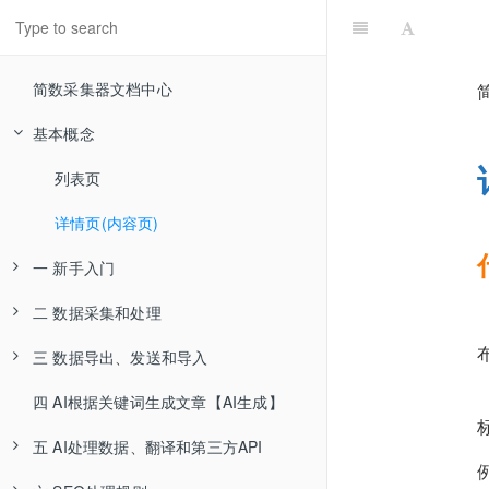
简数采集器文档中心
基本概念
列表页
详情页(内容页)
一 新手入门
二 数据采集和处理
采集入门教程
三 数据导出、发送和导入
采集视频教程
2.1 创建和启动采集任务
四 AI根据关键词生成文章【AI生成】
系统使用流程简介
2.2 列表提取器(网址采集规则)
3.1 数据导出为文件
2.1.1 创建采集任务
五 AI处理数据、翻译和第三方API
2.3 详情提取器(内容采集规则)
3.2 发送到CMS
2.1.2 采集启动
2.2.1 列表翻页配置(批量网址采集)