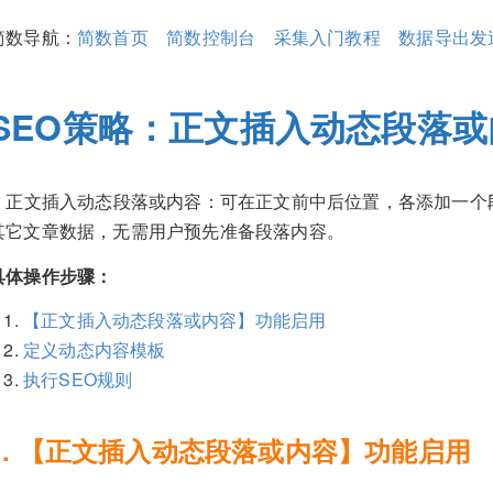
简数导航：
简数首页
简数控制台
采集入门教程
数据导出发
SEO策略：正文插入动态段落或
正文插入动态段落或内容：可在正文前中后位置，各添加一个
其它文章数据，无需用户预先准备段落内容。
具体操作步骤：
【正文插入动态段落或内容】功能启用
定义动态内容模板
执行SEO规则
1. 【正文插入动态段落或内容】功能启用