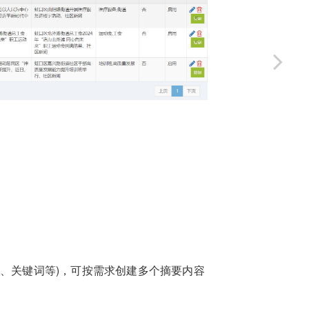
、关键词等)，可按需求创建多个摘要内容