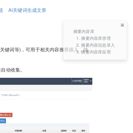
送
AI关键词生成文章
摘要内容库
1. 摘要内容库管理
2. 摘要内容信息录入
关键词等)，可用于相关内容推荐插入，随
3. 摘要内容库应用
后自动收集。