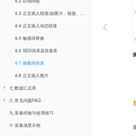
2.6 采集模式（各种网页类型）
3.5 定时发送
5.3 文心一言处理采集数据
6.2 自动内链
2.2.4 点击加载更多翻页采集
2.3.3 常用截取&提取
2.4.2 图片暂存
2.5.1 定时自动采集+自动发送
2.7 按关键词采集(泛采集)
3.6 收集发送后的摘要信息
5.4 Kimi处理采集数据
2.2.5 Json提取网址
2.3.4 内容填充&随机值&固定值
2.4.3 图片下载配置常见问题
2.5.2 定时发送
2.6.1 列表网址+详情页
6.3 正文插入段落(如图片、链接、摘要等)
2.8 数据处理设置(采集前)
3.7 导入文件数据
5.5 AI处理已采集数据（更多）
6.4 正文插入动态段落
2.2.6 Sitemap提取网址
2.3.5 内容过滤排除(屏蔽词)
2.5.3 全自动化配置
2.6.2 列表项或表格
2.9 数据处理工具(采集后)
3.8 发送目标模板
5.6 AI生成创作视频教程
6.5 敏感词替换
2.2.7 特殊网页提取网址
2.3.6 HTML标签过滤
2.5.4 自动采集发送最新数据
2.6.3 详情页采集
5.5.1 阿里通义处理采集数据
5.7 采集翻译工具
6.6 SEO词库及段落库
2.3.7 更多字段数据处理配置
2.6.4 单网页一键采集
5.5.2 讯飞星火处理采集数据
5.8 简繁体转换
6.7 摘要内容库
2.3.8 内容分页(详情分页)
2.6.5 JSON数据采集
5.5.3 智谱处理采集数据
5.7.1 百度翻译API接口
6.8 正文插入图片
2.3.9 下级页面(跳转子页面)
2.6.6 无限循环采集
5.5.4 腾讯混元处理采集数据
5.7.2 腾讯云翻译API接口
七 数据汇总库
2.6.7 Sitemap网站地图采集
5.5.5 5118 API接入
5.7.3 阿里云翻译API接口
八 常见问题FAQ
7.1 汇总库管理
2.6.8 xml、txt等特殊网页采集
5.5.6 常用的AI指令
5.7.4 DeepL翻译API接口
九 采集经验与使用技巧
7.2 汇总库创建和使用
8.1 简数采集常见问题(汇总)
2.6.9 父、子任务关联采集
十 采集场景示例
7.3 导入任务数据
8.2 图片下载配置常见问题
8.1.1 重新采集时，采集不到数据的解决方法