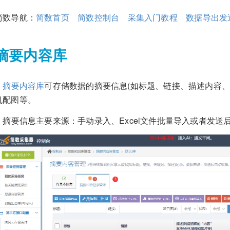
简数导航：
简数首页
简数控制台
采集入门教程
数据导出发
摘要内容库
摘要内容库
可存储数据的摘要信息(如标题、链接、描述内容、
机配图等。
摘要信息主要来源：手动录入、Excel文件批量导入或者发送