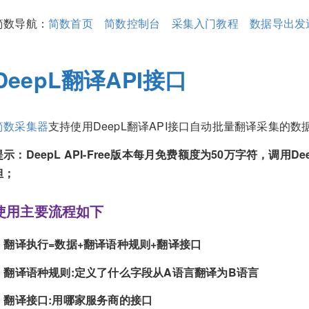
简数导航：
简数首页
简数控制台
采集入门教程
数据导出发
DeepL翻译API接口
简数采集器
支持使用DeepL翻译API接口自动批量翻译采集的数
提示：DeepL API-Free版本每月免费额度为50万字符，调用
担；
使用主要流程如下
翻译执行=数据+翻译语种规则+翻译接口
翻译语种规则:定义了什么字段从A语言翻译为B语言
翻译接口:用哪家服务商的接口