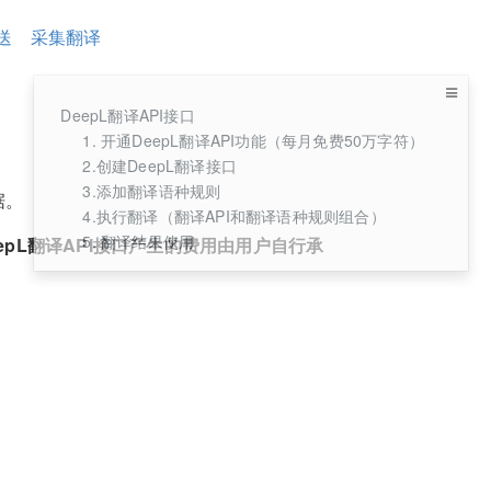
送
采集翻译
DeepL翻译API接口
1. 开通DeepL翻译API功能（每月免费50万字符）
2.创建DeepL翻译接口
3.添加翻译语种规则
据。
4.执行翻译（翻译API和翻译语种规则组合）
5. 翻译结果使用
DeepL翻译API接口产生的费用由用户自行承