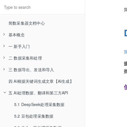
简数采集器文档中心
基本概念
一 新手入门
列表页
二 数据采集和处理
详情页(内容页)
采集入门教程
三 数据导出、发送和导入
采集视频教程
2.1 创建和启动采集任务
四 AI根据关键词生成文章【AI生成】
系统使用流程简介
2.2 列表提取器(网址采集规则)
3.1 数据导出为文件
2.1.1 创建采集任务
五 AI处理数据、翻译和第三方API
2.3 详情提取器(内容采集规则)
3.2 发送到CMS
2.1.2 采集启动
2.2.1 列表翻页配置(批量网址采集)
2.4 图片下载及云存储
3.3 发送到数据库
5.1 DeepSeek处理采集数据
2.1.3 采集网络配置
2.2.2 JS异步加载数据配置
2.3.1 图片&链接删除
2.5 定时自动采集和发送
3.4 发送到自定义http接口
5.2 豆包处理采集数据
2.2.3 滚动加载页面采集
2.3.2 字符替换(支持正则)
2.4.1 云存储(阿里、腾讯、七牛云、又拍云)