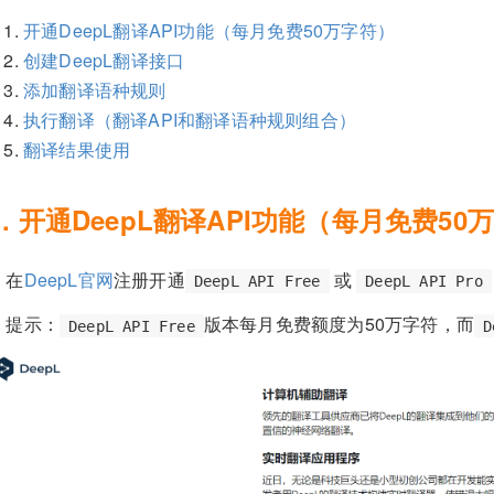
开通DeepL翻译API功能（每月免费50万字符）
创建DeepL翻译接口
添加翻译语种规则
执行翻译（翻译API和翻译语种规则组合）
翻译结果使用
1. 开通DeepL翻译API功能（每月免费50
在
DeepL官网
注册开通
或
DeepL API Free
DeepL API Pro
提示：
版本每月免费额度为50万字符，而
DeepL API Free
D