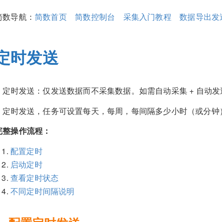
简数导航：
简数首页
简数控制台
采集入门教程
数据导出发
定时发送
定时发送：仅发送数据而不采集数据。如需自动采集 + 自动发
定时发送，任务可设置每天，每周，每间隔多少小时（或分钟
完整操作流程：
配置定时
启动定时
查看定时状态
不同定时间隔说明