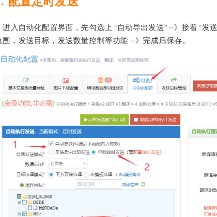
1. 配置定时发送
进入自动化配置界面，先勾选上 “自动导出发送” --》接着 “发送
范围，发送目标，发送数量控制等功能 --》完成后保存。