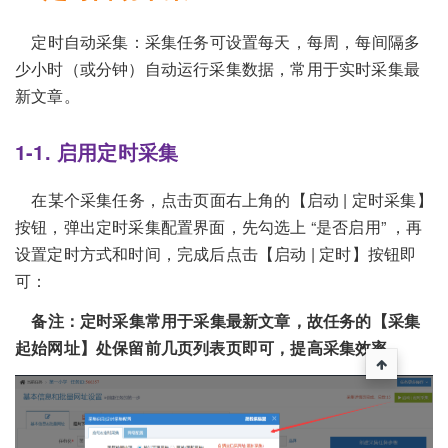
定时自动采集：采集任务可设置每天，每周，每间隔多
少小时（或分钟）自动运行采集数据，常用于实时采集最
新文章。
1-1. 启用定时采集
在某个采集任务，点击页面右上角的【启动 | 定时采集】
按钮，弹出定时采集配置界面，先勾选上 “是否启用” ，再
设置定时方式和时间，完成后点击【启动 | 定时】按钮即
可：
备注：定时采集常用于采集最新文章，故任务的【采集
起始网址】处保留前几页列表页即可，提高采集效率。